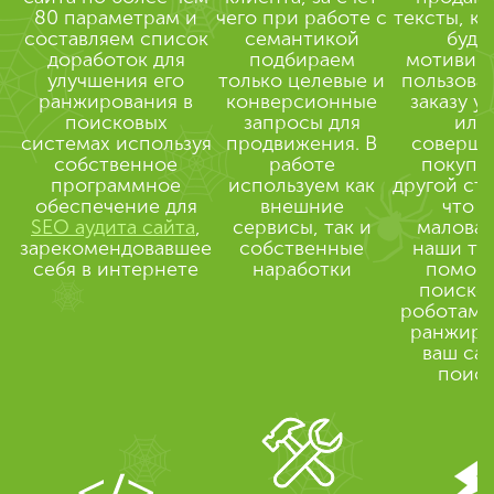
80 параметрам и
чего при работе с
тексты, к
составляем список
семантикой
буду
доработок для
подбираем
мотивир
улучшения его
только целевые и
пользоват
ранжирования в
конверсионные
заказу у
поисковых
запросы для
или
системах используя
продвижения. В
соверш
собственное
работе
покупки
программное
используем как
другой ст
обеспечение для
внешние
что н
SEO аудита сайта
,
сервисы, так и
малова
зарекомендовавшее
собственные
наши те
себя в интернете
наработки
помог
поиско
роботам 
ранжиро
ваш сай
поис