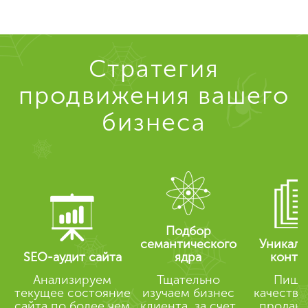
Стратегия
продвижения вашего
бизнеса
Подбор
семантического
Уникал
SEO-аудит сайта
ядра
конте
Анализируем
Тщательно
Пише
текущее состояние
изучаем бизнес
качестве
сайта по более чем
клиента, за счет
продаю