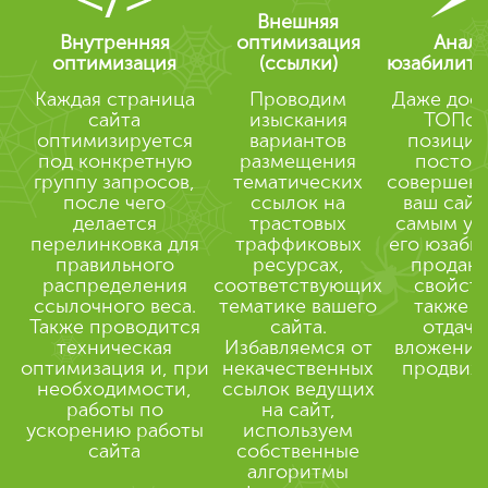
Внешняя
Внутренняя
оптимизация
Анали
оптимизация
(ссылки)
юзабилити
Каждая страница
Проводим
Даже дост
сайта
изыскания
ТОПов
оптимизируется
вариантов
позиций
под конкретную
размещения
постоя
группу запросов,
тематических
совершен
после чего
ссылок на
ваш сайт
делается
трастовых
самым ул
перелинковка для
траффиковых
его юзаби
правильного
ресурсах,
продаю
распределения
соответствующих
свойств
ссылочного веса.
тематике вашего
также в
Также проводится
сайта.
отдачу
техническая
Избавляемся от
вложений 
оптимизация и, при
некачественных
продвиж
необходимости,
ссылок ведущих
работы по
на сайт,
ускорению работы
используем
сайта
собственные
алгоритмы