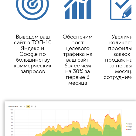
Выведем ваш
Обеспечим
Увеличи
сайт в ТОП-10
рост
количест
Яндекс и
целевого
профильн
Google по
трафика на
заявок и
большинству
ваш сайт
продаж на 
коммерческих
более чем
за первые
запросов
на 30% за
месяца
первые 3
сотрудниче
месяца