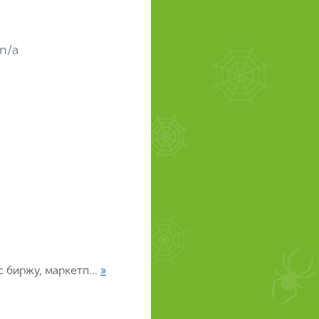
n/a
 биржу, маркетп...
»