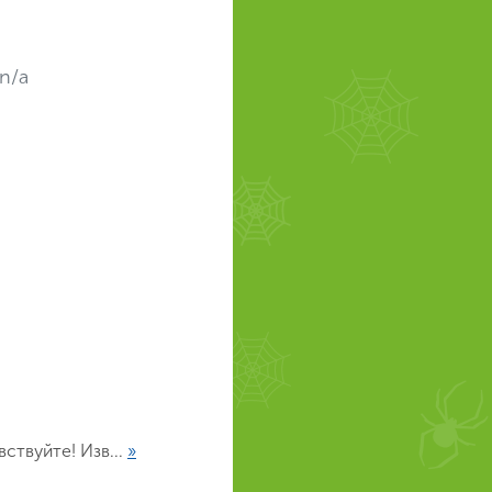
n/a
ствуйте! Изв...
»