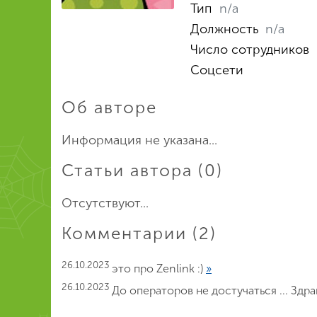
Тип
n/a
Должность
n/a
Число сотрудников
Соцсети
Об авторе
Информация не указана...
Статьи автора (0)
Отсутствуют...
Комментарии (2)
26.10.2023
это про Zenlink :)
»
26.10.2023
До операторов не достучаться ... Здрав