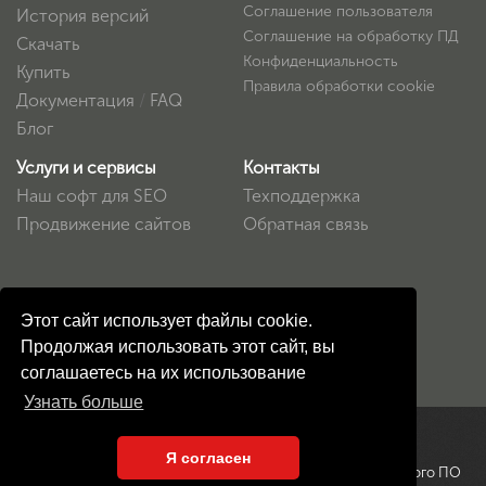
Соглашение пользователя
История версий
Соглашение на обработку ПД
Скачать
Конфиденциальность
Купить
Правила обработки cookie
Документация
/
FAQ
Блог
Услуги и сервисы
Контакты
Наш софт для SEO
Техподдержка
Продвижение сайтов
Обратная связь
Этот сайт использует файлы cookie.
Продолжая использовать этот сайт, вы
соглашаетесь на их использование
Узнать больше
Мы в
Реестр
Я согласен
© 2016-2026 «SiteAnalyzer». ®
социальных
Российского ПО
Товарный знак №
965569