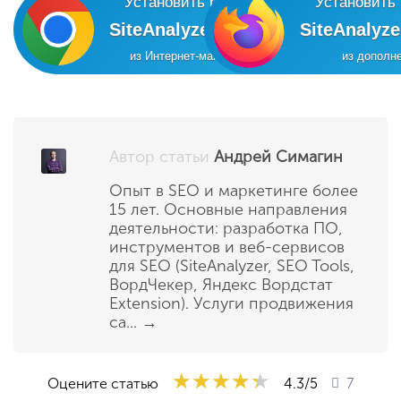
Установить расширение
Установить
SiteAnalyzer SEO Tools
SiteAnalyz
из Интернет-магазина Chrome
из дополне
Автор статьи
Андрей Симагин
Опыт в SEO и маркетинге более
15 лет. Основные направления
деятельности: разработка ПО,
инструментов и веб-сервисов
для SEO (SiteAnalyzer, SEO Tools,
ВордЧекер, Яндекс Вордстат
Extension). Услуги продвижения
са...
→
★★★★★
★★★★★
★★★★★
Оцените статью
4.3
/5
7