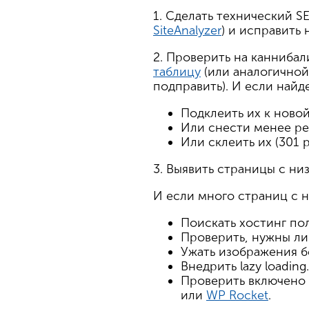
1. Сделать технический S
SiteAnalyzer
) и исправить
2. Проверить на каннибал
таблицу
(или аналогичной
подправить). И если най
Подклеить их к новой
Или снести менее ре
Или склеить их (301 
3. Выявить страницы с ни
И если много страниц с 
Поискать хостинг по
Проверить, нужны ли
Ужать изображения б
Внедрить lazy loading.
Проверить включено
или
WP Rocket
.