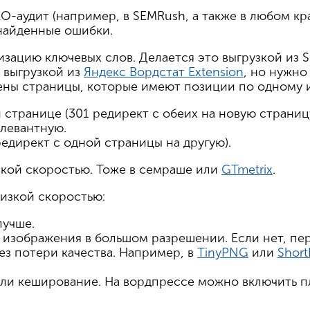
EO-аудит (например, в SEMRush, а также в любом кр
 найденные ошибки.
изацию ключевых слов. Делается это выгрузкой из 
 выгрузкой из
Яндекс Вордстат Extension
, но нужно
дены страницы, которые имеют позиции по одному и
 странице (301 редирект с обеих на новую страницу
левантную.
редирект с одной страницы на другую).
зкой скоростью. Тоже в семраше или
GTmetrix
.
низкой скоростью:
лучше.
 изображения в большом разрешении. Если нет, пер
ез потери качества. Например, в
TinyPNG
или
Short
 ли кеширование. На вордпрессе можно включить 