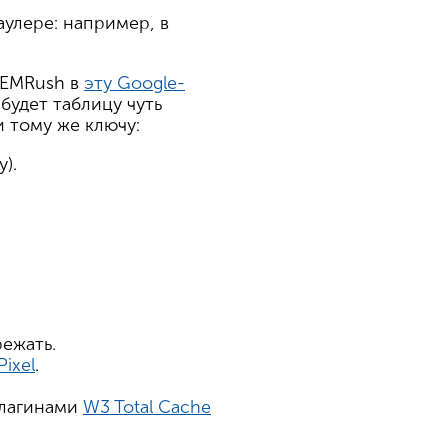
аулере: например, в
SEMRush в
эту Google-
 будет таблицу чуть
 тому же ключу:
).
ежать.
Pixel
.
плагинами
W3 Total Cache