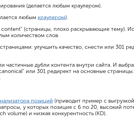
нирования (делается любым краулером).
делается любым
краулером
).
in content" (страницы, плохо раскрывающие тему). 
лым количеством слов.
 страницами: улучшить качество, снести или 301 р
ли частичные дубли контента внутри сайта. И выбра
"canonical" или 301 редирект на основные страницы
.
анализатора позиций
(приводит пример с выгрузкой
запросы, у которых позиция с 6 по 20, высокий по
rch volume) и низкая конкурентность (KD).