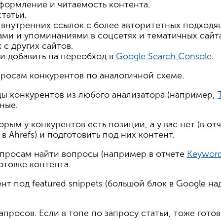
оформление и читаемость контента.
татьи.
5 внутренних ссылок с более авторитетных подходя
ами и упоминаниями в соцсетях и тематичных сайта
 с других сайтов.
 и добавить на переобход в
Google Search Console
.
просам конкурентов по аналогичной схеме.
цы конкурентов из любого анализатора (например,
чные.
орым у конкурентов есть позиции, а у вас нет (в от
в Ahrefs) и подготовить под них контент.
апросам найти вопросы (например в отчете
Keyword
отовке контента.
нт под featured snippets (большой блок в Google н
просов. Если в топе по запросу статьи, тоже готов