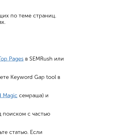
щих по теме страниц.
х.
Top Pages
в SEMRush или
чете Keyword Gap tool в
 Magic
семраша) и
ад поиском с частью
ьте статью. Если