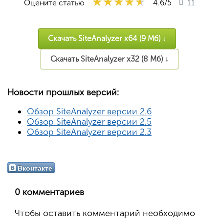
★★★★★
★★★★★
★★★★★
Оцените статью
4.6
/5
11
Скачать SiteAnalyzer x64 (9 Мб) ↓
Скачать SiteAnalyzer x32 (8 Мб) ↓
Новости прошлых версий:
Обзор SiteAnalyzer версии 2.6
Обзор SiteAnalyzer версии 2.5
Обзор SiteAnalyzer версии 2.3
Вконтакте
0 комментариев
Чтобы оставить комментарий необходимо