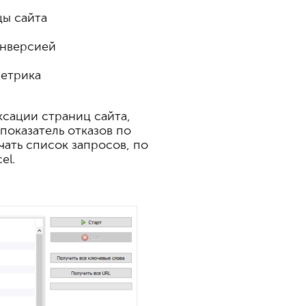
ы сайта
онверсией
Метрика
ксации страниц сайта,
показатель отказов по
чать список запросов, по
el.