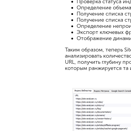
Проверка статуса ин
Определение объема
Получение списка с
Получение списка ст
Определение непрои
Экспорт ключевых фр
Отображение динамик
Таким образом, теперь Si
анализировать количество
URL, получить глубину пр
которым ранжируется та и