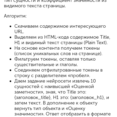
тип сущности и коэффициент значимости из
видимого текста страницы.
Алгоритм:
Скачиваем содержимое интересующего
URL.
Выделяем из HTML-кода содержимое Title,
H1 и видимый текст страницы (Plain Text).
На основе контента получаем токены
(список уникальных слов на странице).
Фильтруем токены, оставляя только
существительные и глаголы.
Соединяем отфильтрованные токены в
строку с разделителем «пробел».
Даем задание нейросети извлечь 10
сущностей с наивысшей «Оценкой
заметности», зная, что Title это:
{заголовок_title}, H1 это: {заголовок_h1}, и
затем текст. В дополнение к объекту
вернуть тип объекта и «Оценку
значимости». Ответ отобразить в формате