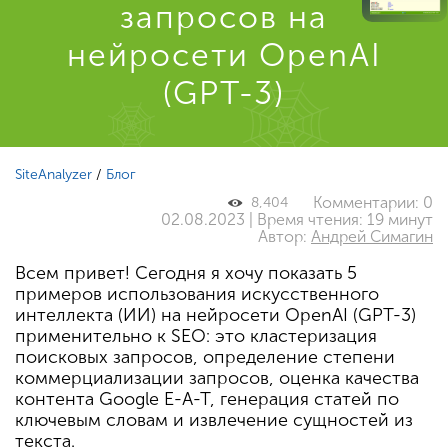
запросов на
нейросети OpenAI
(GPT-3)
SiteAnalyzer
/
Блог
Комментарии: 0
8,404
02.08.2023 | Время чтения: 19 минут
Автор:
Андрей Симагин
Всем привет! Сегодня я хочу показать 5
примеров использования искусственного
интеллекта (ИИ) на нейросети OpenAI (GPT-3)
применительно к SEO: это кластеризация
поисковых запросов, определение степени
коммерциализации запросов, оценка качества
контента Google E-A-T, генерация статей по
ключевым словам и извлечение сущностей из
текста.