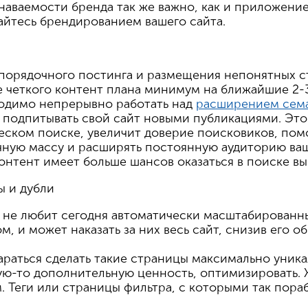
аваемости бренда так же важно, как и приложение
йтесь брендированием вашего сайта.
орядочного постинга и размещения непонятных с
е четкого контент плана минимум на ближайшие 2-
ходимо непрерывно работать над
расширением сема
 подпитывать свой сайт новыми публикациями. Это
еском поиске, увеличит доверие поисковиков, по
ную массу и расширять постоянную аудиторию ва
онтент имеет больше шансов оказаться в поиске в
ы и дубли
ь не любит сегодня автоматически масштабированн
, и может наказать за них весь сайт, снизив его о
раться сделать такие страницы максимально уник
кую-то дополнительную ценность, оптимизировать. 
. Теги или страницы фильтра, с которыми так пора