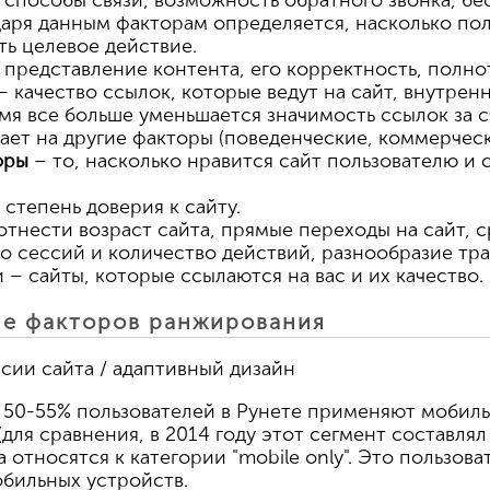
способы связи, возможность обратного звонка, бе
даря данным факторам определяется, насколько пол
ть целевое действие.
 представление контента, его корректность, полнот
– качество ссылок, которые ведут на сайт, внутрен
мя все больше уменьшается значимость ссылок за сч
ает на другие факторы (поведенческие, коммерчески
оры
– то, насколько нравится сайт пользователю и 
 степень доверия к сайту.
отнести возраст сайта, прямые переходы на сайт, 
о сессий и количество действий, разнообразие траф
 – сайты, которые ссылаются на вас и их качество.
е факторов ранжирования
сии сайта / адаптивный дизайн
50-55% пользователей в Рунете применяют мобиль
ля сравнения, в 2014 году этот сегмент составлял 
 относятся к категории "mobile only". Это пользова
обильных устройств.