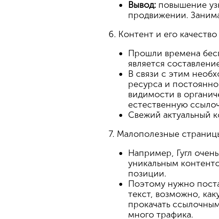
Вывод:
повышение узн
продвижении. Занима
6. Контент и его качество
Прошли времена бесп
является составлени
В связи с этим необ
ресурса и постоянно
видимости в органич
естественную ссылоч
Свежий актуальный к
7. Малополезные страниц
Например, Гугл очен
уникальным контентом
позиции.
Поэтому нужно поста
текст, возможно, ка
прокачать ссылочным
много трафика.