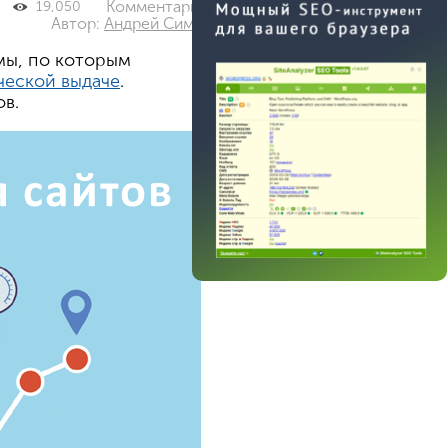
Комментарии: 0
19,050
Автор:
Андрей Симагин
мы, по которым
ческой выдаче
.
в.