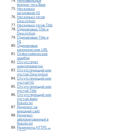
Неправильный
формат тега Base
Несколько
заголовков H1
Несколько тегов
Description
Несколько тегов Title
Одинаковые Title и
Description
Одинаковые Title и
H1
Одинаковые
канонические URL
Орфографические
ошибки
Отсутствует
микроразметка
Отсутствующий или
пустой Description
Отсутствующий или
пустой H1
Отсутствующий или
пустой Title
Отсутствующий или
пустой файл
Robots.txt
Редирект на
внешний сайт
Редирект,
заблокированный в
Robots.txt
Редиректы HTTPS →