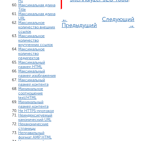
H1
Максимальная длина
Title
Максимальная длина
←
Следующий
URL
Максимальное
Предыдущий
→
количество внешних
ссылок
Максимальное
количество
внутренних ссылок
Максимальное
количество
редиректов
Максимальный
размер HTML
Максимальный
размер изображения
Максимальный
размер контента
Минимальное
соотношение
text/HTML
Минимальный
размер контента
Не HTTPS-протокол
Неиндексируемый
канонический URL
Неканонические
страницы
Неправильный
формат AMP HTML