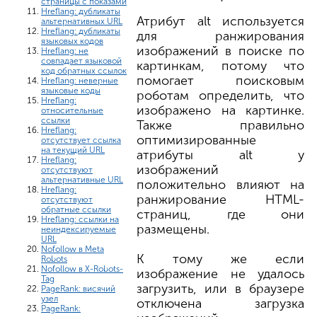
страницы с показами
Hreflang: дубликаты
Атрибут alt используется
альтернативных URL
Hreflang: дубликаты
для ранжирования
языковых кодов
изображений в поиске по
Hreflang: не
совпадает языковой
картинкам, потому что
код обратных ссылок
помогает поисковым
Hreflang: неверные
языковые коды
роботам определить, что
Hreflang:
изображено на картинке.
относительные
ссылки
Также правильно
Hreflang:
оптимизированные
отсутствует ссылка
на текущий URL
атрибуты alt у
Hreflang:
изображений
отсутствуют
альтернативные URL
положительно влияют на
Hreflang:
ранжирование HTML-
отсутствуют
обратные ссылки
страниц, где они
Hreflang: ссылки на
размещены.
неиндексируемые
URL
Nofollow в Meta
К тому же если
Robots
Nofollow в X-Robots-
изображение не удалось
Tag
загрузить, или в браузере
PageRank: висячий
узел
отключена загрузка
PageRank: