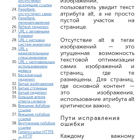
изображений,
отсутствуют
исходящие ссылки
пользователь увидит текст
PageRank:
атрибута alt, а не просто
отсутствуют связи
PageRank:
пустой участок на
перенаправление
странице.
Refresh редирект
URL с заглавными
буквами
Отсутствие alt в тегах
URL с метками
систем аналитики
изображений — это
URL с
упущенная возможность
нежелательными
спецсимволами
текстовой оптимизации
URL с неправильным
самих изображений и
использованием
дефиса
страниц, где те
Бесконечный
размещены. Для страниц,
редирект
Битые изображения
где основной контент —
Битые страницы
это изображения,
Битый редирект
Большое время
использование атрибута alt
ответа сервера
критически важно.
Внешние dofollow
ссылки
Внешние nofollow
Пути исправления
ссылки
ошибки
Внутренние nofollow
ссылки
Гиперссылки HTTPS
Каждому важному
→ HTTP