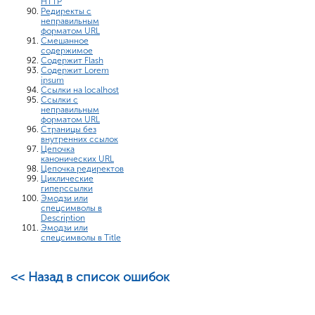
HTTP
Редиректы с
неправильным
форматом URL
Смешанное
содержимое
Содержит Flash
Содержит Lorem
ipsum
Ссылки на localhost
Ссылки с
неправильным
форматом URL
Страницы без
внутренних ссылок
Цепочка
канонических URL
Цепочка редиректов
Циклические
гиперссылки
Эмодзи или
спецсимволы в
Description
Эмодзи или
спецсимволы в Title
<< Назад в список ошибок