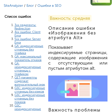
SiteAnalyzer
/
Блог
/
Ошибки в SEO
Список ошибок
Важность: средняя
3xx редиректы:
Описание ошибки
Redirection
4xx ошибки: Client
«Изображения без
Error
атрибута Alt»
5xx ошибки: Server
Error
GA: индексируемые
Показывает
страницы без
индексируемые страницы,
трафика
GA: максимальный
содержащие изображения
показатель отказов
с отсутствующим или
GA:
неиндексируемые
пустым атрибутом alt.
страницы с
трафиком
GET-параметры
содержат
вопросительный знак
GSC: индексируемые
страницы без кликов
GSC: индексируемые
страницы без
показов
GSC:
неиндексируемые
Важность проблемы