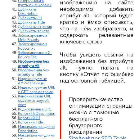
Гиперссылки с
изображению на сайте
пустыми анкорами
необходимо добавить
Дубликаты
Description
атрибут alt, который будет
Дубликаты H1
кратко и ёмко описывать,
Дубликаты Title
Дубликаты страниц
что на нём изображено, и
Дубликаты текста
содержать релевантные
Заблокировано в
Meta Robots
ключевые слова.
Заблокировано в
Robots.txt
Заблокировано в X-
Чтобы увидеть ссылки на
Robots-Tag
изображения без атрибута
Изображения без
атрибута Alt
alt, нужно нажать на
Изображения без
кнопку «Отчёт по ошибке»
атрибута Title
Индексируемые
над основной таблицей.
AMP-страницы
Индексируемые URL
с GET-параметрами
Канонический URL
Проверить качество
содержит другой
оптимизации страницы
хост
Кодированные URL
можно с помощью
Короткий Description
бесплатного
Короткий H1
Короткий Title
браузерного
Максимальная длина
расширения
Description
Максимальная длина
SiteAnalyzer SEO Tools
.