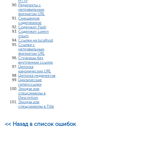
HTTP
Редиректы с
неправильным
форматом URL
Смешанное
содержимое
Содержит Flash
Содержит Lorem
ipsum
Ссылки на localhost
Ссылки с
неправильным
форматом URL
Страницы без
внутренних ссылок
Цепочка
канонических URL
Цепочка редиректов
Циклические
гиперссылки
Эмодзи или
спецсимволы в
Description
Эмодзи или
спецсимволы в Title
<< Назад в список ошибок