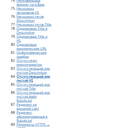
Неправильный
формат тега Base
Несколько
заголовков H1
Несколько тегов
Description
Несколько тегов Title
Одинаковые Title и
Description
Одинаковые Title и
H1
Одинаковые
канонические URL
Орфографические
ошибки
Отсутствует
микроразметка
Отсутствующий или
пустой Description
Отсутствующий или
пустой H1
Отсутствующий или
пустой Title
Отсутствующий или
пустой файл
Robots.txt
Редирект на
внешний сайт
Редирект,
заблокированный в
Robots.txt
Редиректы HTTPS →