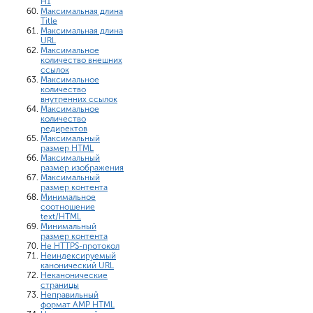
H1
Максимальная длина
Title
Максимальная длина
URL
Максимальное
количество внешних
ссылок
Максимальное
количество
внутренних ссылок
Максимальное
количество
редиректов
Максимальный
размер HTML
Максимальный
размер изображения
Максимальный
размер контента
Минимальное
соотношение
text/HTML
Минимальный
размер контента
Не HTTPS-протокол
Неиндексируемый
канонический URL
Неканонические
страницы
Неправильный
формат AMP HTML