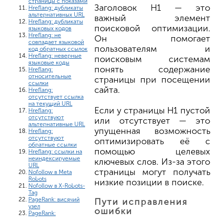
страницы с показами
Заголовок H1 — это
Hreflang: дубликаты
альтернативных URL
важный элемент
Hreflang: дубликаты
поисковой оптимизации.
языковых кодов
Hreflang: не
Он помогает
совпадает языковой
пользователям и
код обратных ссылок
Hreflang: неверные
поисковым системам
языковые коды
понять содержание
Hreflang:
относительные
страницы при посещении
ссылки
сайта.
Hreflang:
отсутствует ссылка
на текущий URL
Если у страницы H1 пустой
Hreflang:
отсутствуют
или отсутствует — это
альтернативные URL
упущенная возможность
Hreflang:
отсутствуют
оптимизировать её с
обратные ссылки
помощью целевых
Hreflang: ссылки на
неиндексируемые
ключевых слов. Из-за этого
URL
страницы могут получать
Nofollow в Meta
Robots
низкие позиции в поиске.
Nofollow в X-Robots-
Tag
PageRank: висячий
Пути исправления
узел
ошибки
PageRank: