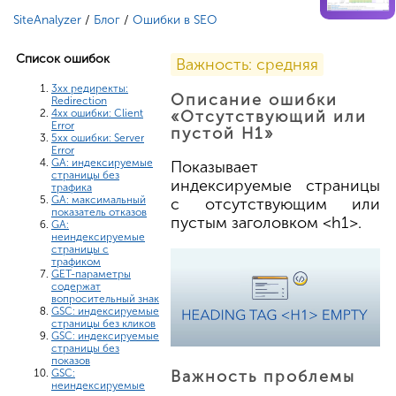
SiteAnalyzer
/
Блог
/
Ошибки в SEO
Список ошибок
Важность: средняя
3xx редиректы:
Описание ошибки
Redirection
4xx ошибки: Client
«Отсутствующий или
Error
пустой H1»
5xx ошибки: Server
Error
GA: индексируемые
Показывает
страницы без
индексируемые страницы
трафика
GA: максимальный
с отсутствующим или
показатель отказов
пустым заголовком <h1>.
GA:
неиндексируемые
страницы с
трафиком
GET-параметры
содержат
вопросительный знак
GSC: индексируемые
страницы без кликов
GSC: индексируемые
страницы без
показов
GSC:
Важность проблемы
неиндексируемые