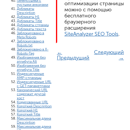
Гиперссылки с
оптимизации страницы
пустыми анкорами
можно с помощью
Дубликаты
Description
бесплатного
Дубликаты H1
браузерного
Дубликаты Title
Дубликаты страниц
расширения
Дубликаты текста
SiteAnalyzer SEO Tools
.
Заблокировано в
Meta Robots
Заблокировано в
Robots.txt
Заблокировано в X-
←
Следующий
Robots-Tag
Предыдущий
→
Изображения без
атрибута Alt
Изображения без
атрибута Title
Индексируемые
AMP-страницы
Индексируемые URL
с GET-параметрами
Канонический URL
содержит другой
хост
Кодированные URL
Короткий Description
Короткий H1
Короткий Title
Максимальная длина
Description
Максимальная длина