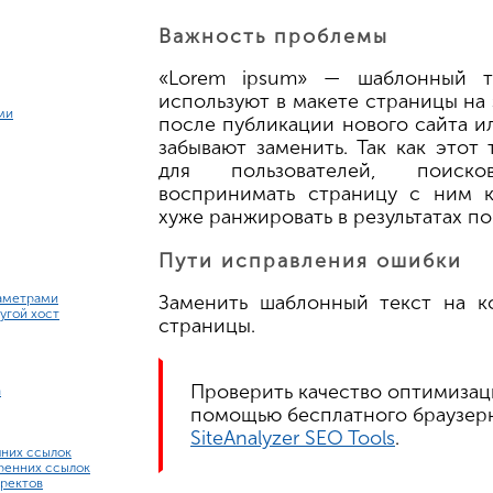
Важность проблемы
«Lorem ipsum» — шаблонный те
используют в макете страницы на 
ми
после публикации нового сайта и
забывают заменить. Так как этот
для пользователей, поиск
воспринимать страницу с ним к
хуже ранжировать в результатах по
Пути исправления ошибки
аметрами
Заменить шаблонный текст на к
угой хост
страницы.
Проверить качество оптимиза
n
помощью бесплатного браузер
SiteAnalyzer SEO Tools
.
них ссылок
ренних ссылок
ректов