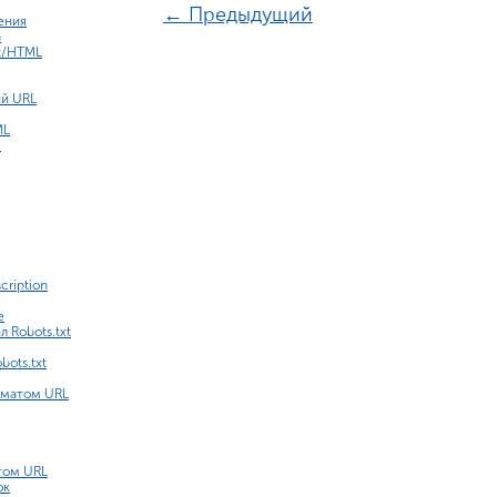
← Предыдущий
ения
а
t/HTML
й URL
ML
e
ription
e
 Robots.txt
bots.txt
рматом URL
том URL
ок