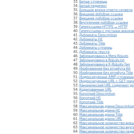
Битые страницы
Битый редирект
Большое время ответа сервера
Внешние dofollow ссылки
Внешние nofollow ссылки
Внутренние nofollow ссылки
Гиперссылки HTTPS → HTTP
Гиперссылки с пустыми анкора
Дубликаты Description
Дубликаты H1
Дубликаты Title
Дубликаты страниц
Дубликаты текста
Заблокировано в Meta Robots
Заблокировано в Robots.txt
Заблокировано в X-Robots-Tag
Изображения без атрибута Alt
Изображения без атрибута Title
Индексируемые AMP-страницы
Индексируемые URL с GET-пар
Канонический URL содержит др
Кодированные URL
Короткий Description
Короткий H1
Короткий Title
Максимальная длина Descriptio
Максимальная длина H1
Максимальная длина Title
Максимальная длина URL
Максимальное количество внеш
Максимальное количество внут
Максимальное количество реди