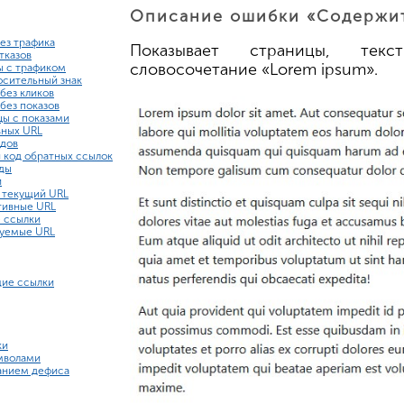
Описание ошибки «Содержит
ез трафика
Показывает страницы, тек
тказов
словосочетание «Lorem ipsum».
ы с трафиком
сительный знак
без кликов
без показов
ы с показами
вных URL
одов
й код обратных ссылок
оды
и
а текущий URL
ативные URL
е ссылки
руемые URL
щие ссылки
ки
мволами
анием дефиса