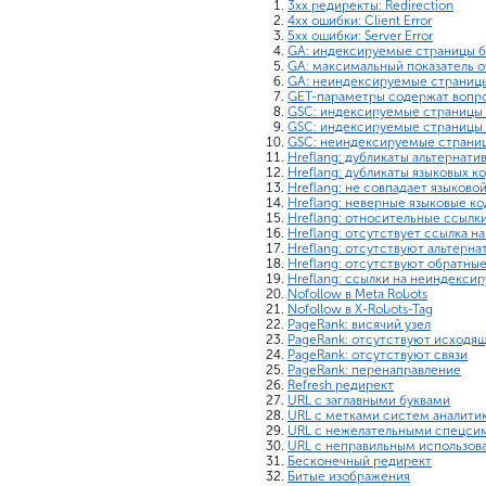
3xx редиректы: Redirection
4xx ошибки: Client Error
5xx ошибки: Server Error
GA: индексируемые страницы б
GA: максимальный показатель о
GA: неиндексируемые страниц
GET-параметры содержат вопро
GSC: индексируемые страницы 
GSC: индексируемые страницы 
GSC: неиндексируемые страниц
Hreflang: дубликаты альтернати
Hreflang: дубликаты языковых к
Hreflang: не совпадает языково
Hreflang: неверные языковые к
Hreflang: относительные ссылк
Hreflang: отсутствует ссылка н
Hreflang: отсутствуют альтерн
Hreflang: отсутствуют обратны
Hreflang: ссылки на неиндекси
Nofollow в Meta Robots
Nofollow в X-Robots-Tag
PageRank: висячий узел
PageRank: отсутствуют исходя
PageRank: отсутствуют связи
PageRank: перенаправление
Refresh редирект
URL с заглавными буквами
URL с метками систем аналити
URL с нежелательными спецси
URL с неправильным использов
Бесконечный редирект
Битые изображения