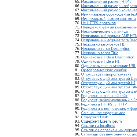
Максимальный размер HTML
Максимальный размер изображ
Максимальный размер контент
Минимальное соотношение tex
Минимальный размер контента
Не HTTPS-протокол
Неиндексируемый канонически
Неканонические страницы
Неправильный формат AMP HT
Неправильный формат тега Bas
Несколько заголовков H1
Несколько тегов Description
Несколько тегов Title
Одинаковые Title и Description
Одинаковые Title и H1
Одинаковые канонические URL
Орфографические ошибки
Отсутствует микроразметка
Отсутствующий или пустой Desc
Отсутствующий или пустой H1
Отсутствующий или пустой Titl
Отсутствующий или пустой файл
Редирект на внешний сайт
Редирект, заблокированный в Ro
Редиректы HTTPS → HTTP
Редиректы с неправильным фо
Смешанное содержимое
Содержит Flash
Содержит Lorem ipsum
Ссылки на localhost
Ссылки с неправильным форма
Страницы без внутренних ссыл