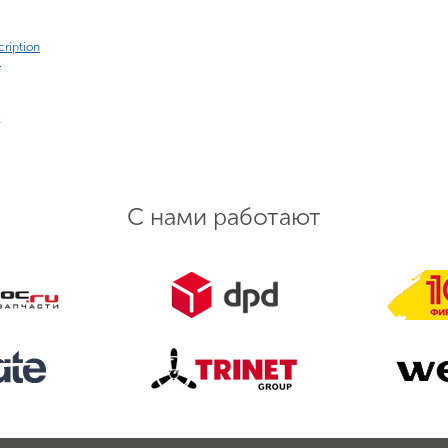
ription
e
С нами работают