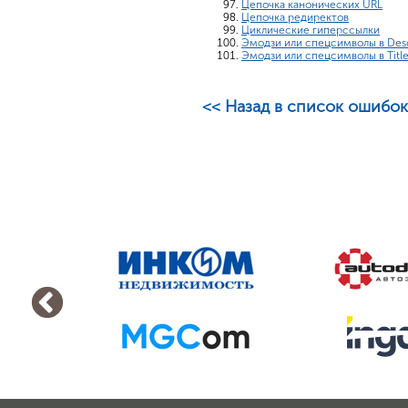
Цепочка канонических URL
Цепочка редиректов
Циклические гиперссылки
Эмодзи или спецсимволы в Desc
Эмодзи или спецсимволы в Titl
<< Назад в список ошибок