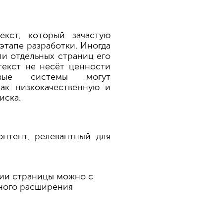
кст, который зачастую
этапе разработки. Иногда
ли отдельных страниц его
 текст не несёт ценности
овые системы могут
ак низкокачественную и
иска.
онтент, релевантный для
ции страницы можно с
ного расширения